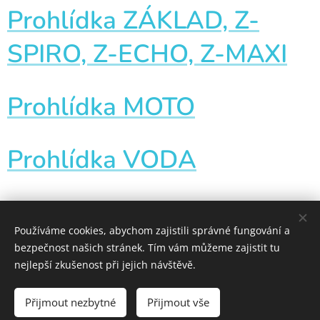
Prohlídka ZÁKLAD, Z-
SPIRO, Z-ECHO, Z-MAXI
Prohlídka MOTO
Prohlídka VODA
Prohlídka STUDIUM
Používáme cookies, abychom zajistili správné fungování a
SŠ/VŠ
bezpečnost našich stránek. Tím vám můžeme zajistit tu
nejlepší zkušenost při jejich návštěvě.
Přijmout nezbytné
Přijmout vše