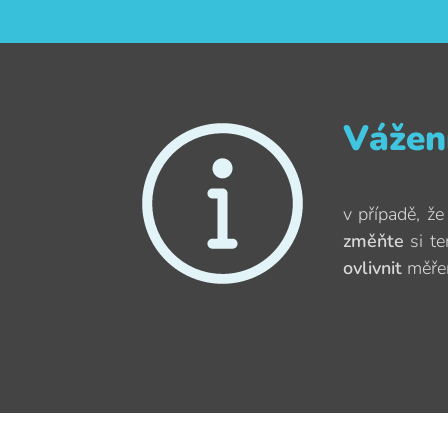
Vážení
v případě, že
změňte
si te
ovlivnit
měřen