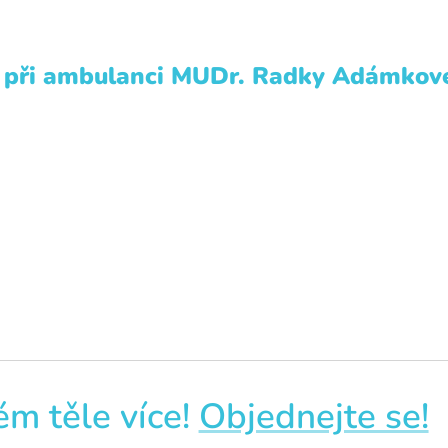
 při ambulanci MUDr. Radky Adámkové
ém těle více!
Objednejte se!