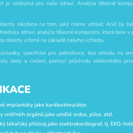
st je nezbytná pro naše zdraví. Analýza tělesné kompo
obezity založena na tom, jaký máme vzhled. Aniž by by
 hlediska zdraví, analýza tělesné kompozice, která bere v p
za obezity určená na základě našeho vzhledu.
ýsledky, specifické pro jednotlivce, bez ohledu na em
roly diety a cvičení, pomocí průchodu elektrického pr
IKACE
ké implantáty jako kardiostimulátor.
 vnitřních orgánů jako umělé srdce, plíce, atd.
ý lékařský přístroj jako elektrokardiograf, tj. EKG-holt