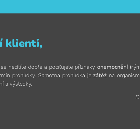
 klienti,
 se necítíte dobře a pociťujete příznaky
onemocnění
(rýma
rmín prohlídky. Samotná prohlídka je
zátěž
na organism
í a výsledky.
D