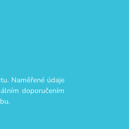
utu. Naměřené údaje
imálním doporučením
bu.