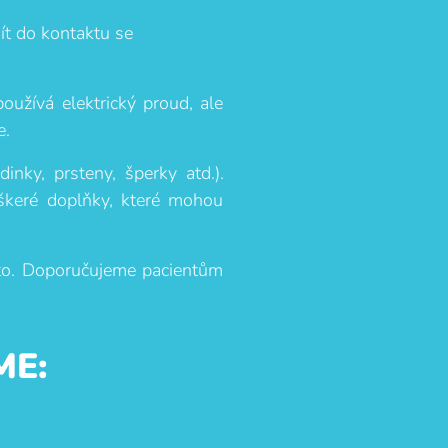
jít do kontaktu se
oužívá elektrický proud, ale
e.
nky, prsteny, šperky atd.).
škeré doplňky, které mohou
sto. Doporučujeme pacientům
ME: