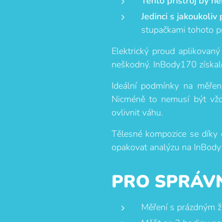
Tento přístroj by n
Jedinci s jakoukoli
stupačkami tohoto p
Elektrický proud aplikovaný
neškodný. InBody170 získalo C
Ideální podmínky na měření
Nicméně to nemusí být vžd
ovlivnit váhu.
Tělesné kompozice se díky 
opakovat analýzu na InBody1
PRO SPRÁV
Měření s prázdným 