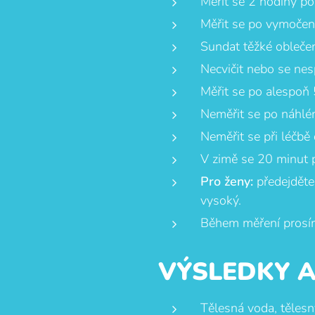
Měřit se 2 hodiny po 
Měřit se po vymočení
Sundat těžké oblečen
Necvičit nebo se ne
Měřit se po alespoň 
Neměřit se po náhlé
Neměřit se při léčbě 
V zimě se 20 minut 
Pro ženy:
předejděte 
vysoký.
Během měření prosím
VÝSLEDKY 
Tělesná voda, tělesn