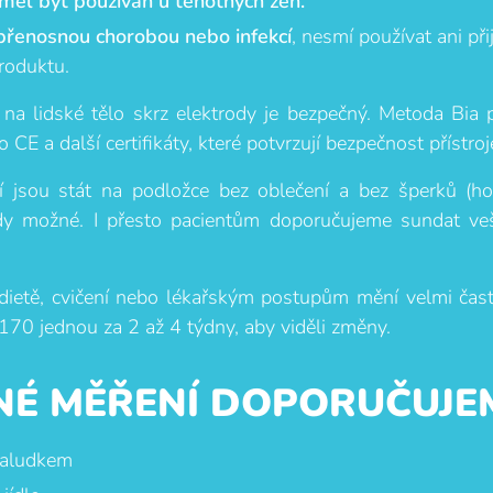
eměl být používán u těhotných žen.
v přenosnou chorobou nebo infekcí
, nesmí používat ani při
roduktu.
 na lidské tělo skrz elektrody je bezpečný. Metoda Bia p
E a další certifikáty, které potvrzují bezpečnost přístroj
 jsou stát na podložce bez oblečení a bez šperků (hodi
y možné. I přesto pacientům doporučujeme sundat ve
dietě, cvičení nebo lékařským postupům mění velmi ča
70 jednou za 2 až 4 týdny, aby viděli změny.
NÉ MĚŘENÍ DOPORUČUJE
žaludkem