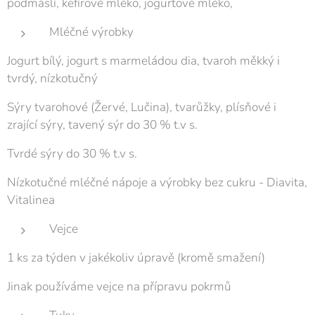
podmáslí, kefírové mléko, jogurtové mléko,
Mléčné výrobky
Jogurt bílý, jogurt s marmeládou dia, tvaroh měkký i
tvrdý, nízkotučný
Sýry tvarohové (Žervé, Lučina), tvarůžky, plísňové i
zrající sýry, tavený sýr do 30 % t.v s.
Tvrdé sýry do 30 % t.v s.
Nízkotučné mléčné nápoje a výrobky bez cukru - Diavita,
Vitalinea
Vejce
1 ks za týden v jakékoliv úpravě (kromě smažení)
Jinak používáme vejce na přípravu pokrmů