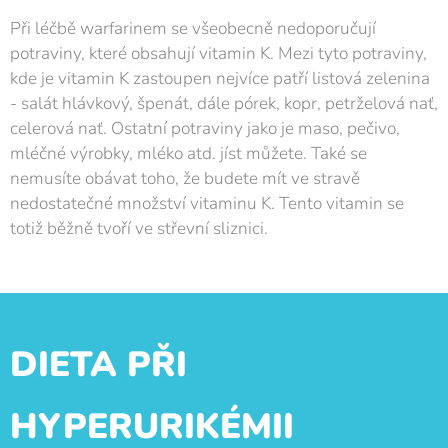
Při léčbě warfarinem se všeobecně nedoporučují
potraviny, které obsahují vitamin K. Mezi tyto potraviny,
kde je vitamin K zastoupen nejvíce patří listová zelenina
- salát hlávkový, špenát, dále pórek, kopr, petrželová nať,
celerová nať. Ostatní potraviny jako je maso, pečivo,
mléčné výrobky, mléko atd. jíst můžete. Také se
nemusíte obávat toho, že budete mít ve stravě
nedostatečné množství vitaminu K. Tento vitamin se
totiž běžně tvoří ve střevní sliznici.
DIETA PŘI
HYPERURIKÉMII