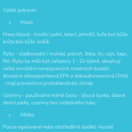
Výběr potravin:
Maso
Maso libové - hovězí zadní, telecí, jehněčí, kuře bez kůže,
krůta bez kůže, králík.
Ryby - sladkovodní i mořské, pstruh, štika, lín, cejn, kapr,
filé. Ryby by měli být zařazeny 1 - 2x týdně, obsahují
velké množství nenasycených mastných kyselin
(kyselina eikosapanteová EPA a dokosahexaenová DHA)
- mají preventivní protisklerotický účinek.
Uzeniny - používáme méně často - libová šunka, libové
dietní párky, uzeniny bez viditelného tuku
Mléko
Pouze egalované nebo odstředěné sladké i kyselé