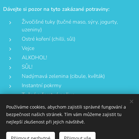
Dávejte si pozor na tyto zakázané potraviny:
Živočišné tuky (tučné maso, sýry, jogurty,
uzeniny)
Ostré koření (chilli, sůl)
Vejce
ALKOHOL!
SŮL!
Nadýmavá zelenina (cibule, květák)
Instantní pokrmy
Tučné a čerstvé pečivo
Tučné ryby (losos, makrela)
Používáme cookies, abychom zajistili správné fungování a
bezpečnost našich stránek. Tím vám můžeme zajistit tu
Sladkosti
nejlepší zkušenost při jejich návštěvě.
Přijmout nezbytné
Přijmout vše