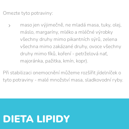
Omezte tyto potraviny:
maso jen výjimečně, ne mladá masa, tuky, olej,
máslo, margaríny, mléko a mléčné výrobky
všechny druhy mimo pikantních sýrů, zelena
všechna mimo zakázané druhy, ovoce všechny
druhy mimo fíků, koření - petrželová nať,
majoránka, pažitka, kmín, kopr).
Při stabilizaci onemocnění můžeme rozšířit jídelníček o
tyto potraviny - malé množství masa, sladkovodní ryby.
DIETA LIPIDY