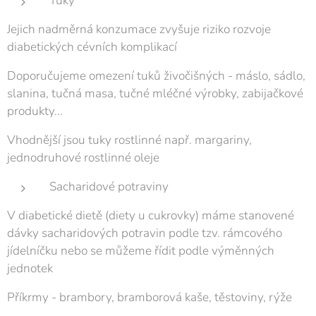
Tuky
Jejich nadměrná konzumace zvyšuje riziko rozvoje
diabetických cévních komplikací
Doporučujeme omezení tuků živočišných - máslo, sádlo,
slanina, tučná masa, tučné mléčné výrobky, zabijačkové
produkty...
Vhodnější jsou tuky rostlinné např. margariny,
jednodruhové rostlinné oleje
Sacharidové potraviny
V diabetické dietě (diety u cukrovky) máme stanovené
dávky sacharidových potravin podle tzv. rámcového
jídelníčku nebo se můžeme řídit podle výměnných
jednotek
Příkrmy - brambory, bramborová kaše, těstoviny, rýže