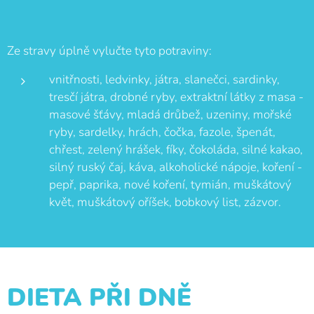
Ze stravy úplně vylučte tyto potraviny:
vnitřnosti, ledvinky, játra, slanečci, sardinky,
tresčí játra, drobné ryby, extraktní látky z masa -
masové šťávy, mladá drůbež, uzeniny, mořské
ryby, sardelky, hrách, čočka, fazole, špenát,
chřest, zelený hrášek, fíky, čokoláda, silné kakao,
silný ruský čaj, káva, alkoholické nápoje, koření -
pepř, paprika, nové koření, tymián, muškátový
květ, muškátový oříšek, bobkový list, zázvor.
DIETA PŘI DNĚ