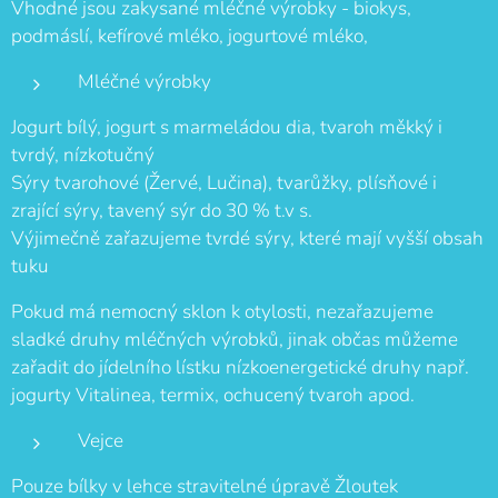
Vhodné jsou zakysané mléčné výrobky - biokys,
podmáslí, kefírové mléko, jogurtové mléko,
Mléčné výrobky
Jogurt bílý, jogurt s marmeládou dia, tvaroh měkký i
tvrdý, nízkotučný
Sýry tvarohové (Žervé, Lučina), tvarůžky, plísňové i
zrající sýry, tavený sýr do 30 % t.v s.
Výjimečně zařazujeme tvrdé sýry, které mají vyšší obsah
tuku
Pokud má nemocný sklon k otylosti, nezařazujeme
sladké druhy mléčných výrobků, jinak občas můžeme
zařadit do jídelního lístku nízkoenergetické druhy např.
jogurty Vitalinea, termix, ochucený tvaroh apod.
Vejce
Pouze bílky v lehce stravitelné úpravě Žloutek