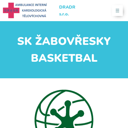
DRADR
s.r.o.
SK ŽABOVŘESKY
BASKETBAL