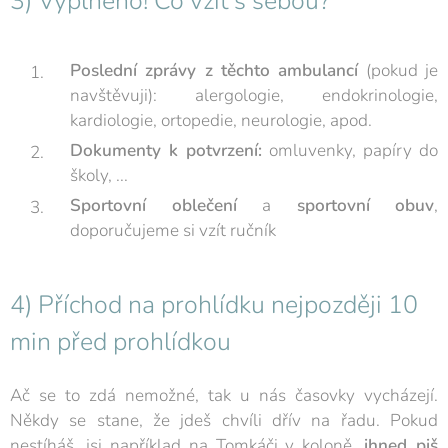
3) Vyplněno! Co vzít s sebou?
Poslední zprávy z těchto ambulancí
(pokud je
navštěvuji): alergologie, endokrinologie,
kardiologie, ortopedie, neurologie, apod.
Dokumenty k potvrzení:
omluvenky, papíry do
školy, ...
Sportovní oblečení
a
sportovní obuv
,
doporučujeme si vzít ručník
4) Příchod na prohlídku nejpozději 10
min před prohlídkou
Ač se to zdá nemožné, tak u nás časovky vycházejí.
Někdy se stane, že jdeš chvíli dřív na řadu. Pokud
nestíháš, jsi například na Tomkáči v koloně,
ihned piš